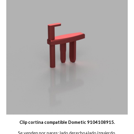
Clip cortina compatible Dometic 9104108915.
Se venden por pares: lado derecho+lado izquierdo.